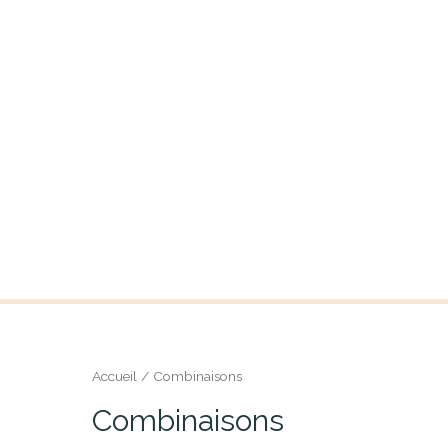
Aller
au
contenu
Accueil
/ Combinaisons
Combinaisons