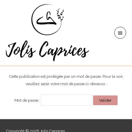
Aller
au
contenu
Men
princ
Cette publication est protégée par un mot de passe. Pour la voir,
veuillez saisir votre mot de passe ci-dessous :
Mot de passe :
Copyright © 2026
Jolis Caprices