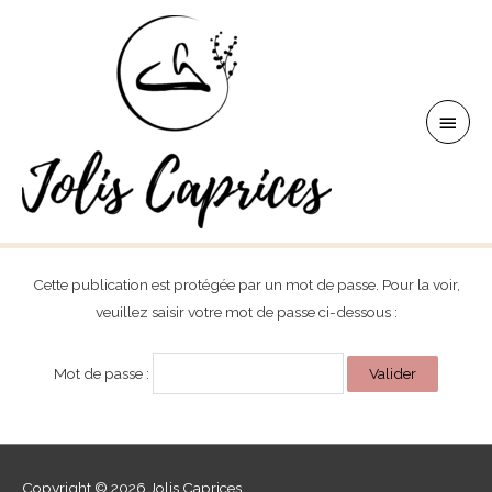
Aller
au
contenu
Men
princ
Cette publication est protégée par un mot de passe. Pour la voir,
veuillez saisir votre mot de passe ci-dessous :
Mot de passe :
Copyright © 2026
Jolis Caprices