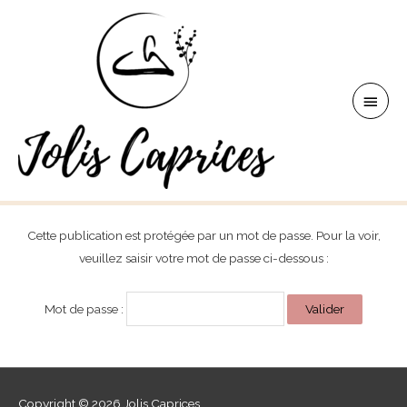
Aller
au
contenu
Men
princ
Cette publication est protégée par un mot de passe. Pour la voir,
veuillez saisir votre mot de passe ci-dessous :
Mot de passe :
Copyright © 2026
Jolis Caprices