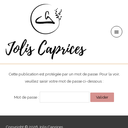
Aller
au
contenu
Men
princ
Cette publication est protégée par un mot de passe. Pour la voir,
veuillez saisir votre mot de passe ci-dessous :
Mot de passe :
Copyright © 2026
Jolis Caprices