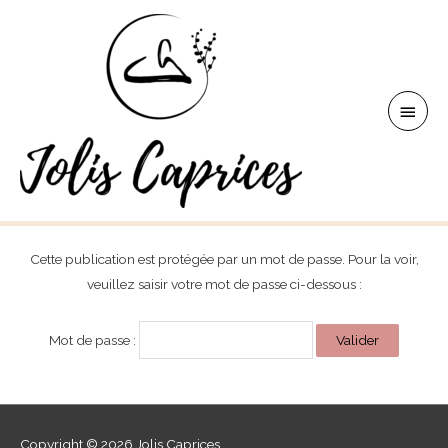
Aller
au
contenu
Men
princ
Cette publication est protégée par un mot de passe. Pour la voir,
veuillez saisir votre mot de passe ci-dessous :
Mot de passe :
Copyright © 2026
Jolis Caprices